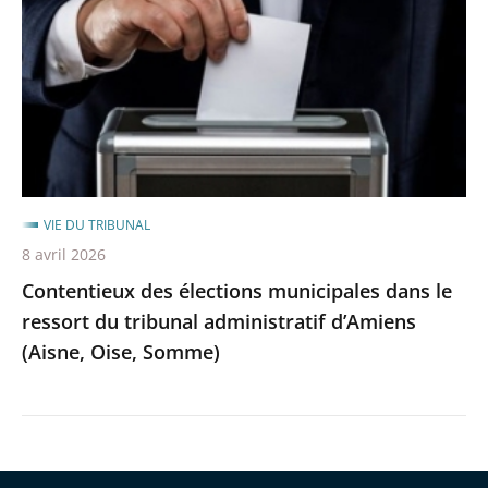
municipales
après
avant
dans
le
ressort
du
tribunal
administratif
d’Amiens
VIE DU TRIBUNAL
(Aisne,
8 avril 2026
Oise,
Contentieux des élections municipales dans le
Somme)
ressort du tribunal administratif d’Amiens
(Aisne, Oise, Somme)