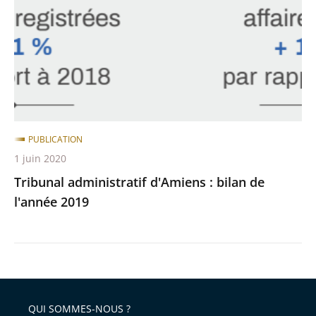
:
bilan
de
l'année
2019
PUBLICATION
1 juin 2020
Tribunal administratif d'Amiens : bilan de
l'année 2019
QUI SOMMES-NOUS ?