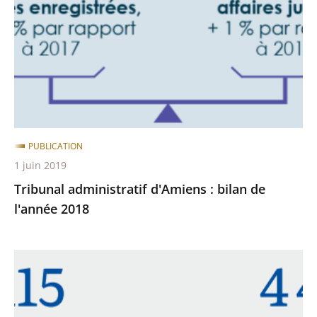
:
après
avant
bilan
de
l'année
2018
PUBLICATION
1 juin 2019
Tribunal administratif d'Amiens : bilan de
l'année 2018
Tribunal
administratif
d'Amiens