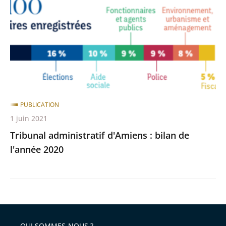
:
bilan
de
l'année
2020
PUBLICATION
1 juin 2021
Tribunal administratif d'Amiens : bilan de
l'année 2020
QUI SOMMES-NOUS ?