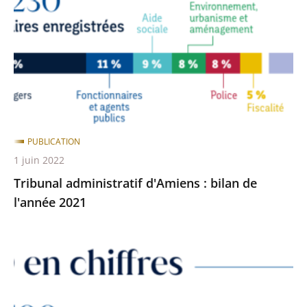
:
après
avant
bilan
de
l'année
2021
PUBLICATION
1 juin 2022
Tribunal administratif d'Amiens : bilan de
l'année 2021
Tribunal
administratif
d'Amiens