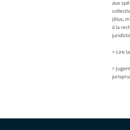
aux spéc
collecti
(élus, 
à la re
juridict
> Lire l
> Jugeme
jurispr