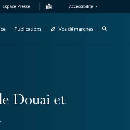
Espace Presse
Accessibilité
ice
Publications
Vos démarches
Ouvrir
la
modale
de
recherche
de Douai et
t