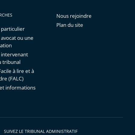
RCHES
Nous rejoindre
Plan du site
 particulier
n avocat ou une
ation
n intervenant
 tribunal
acile à lire et à
re (FALC)
et informations
s
SUIVEZ LE TRIBUNAL ADMINISTRATIF