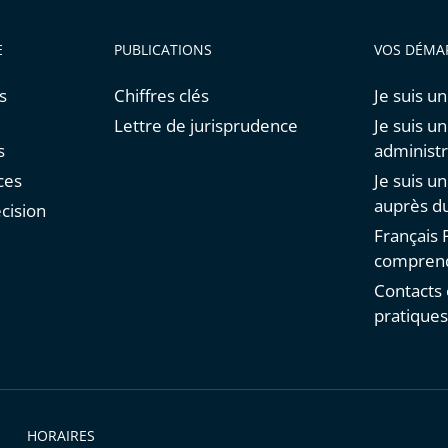
E
PUBLICATIONS
VOS DÉMA
s
Chiffres clés
Je suis un
Lettre de jurisprudence
Je suis u
s
administr
ces
Je suis u
auprès du
cision
Français F
comprend
Contacts 
pratique
HORAIRES