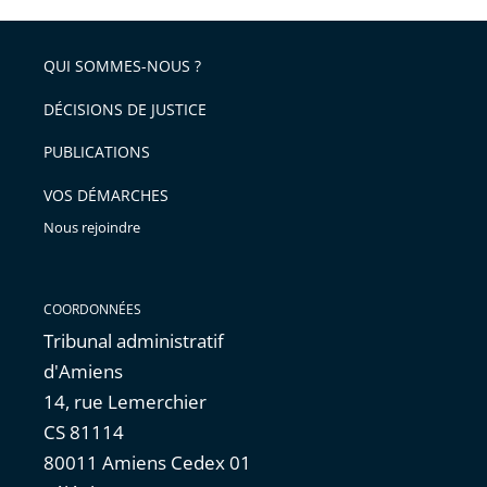
partage
de
QUI SOMMES-NOUS ?
l'article
pour
DÉCISIONS DE JUSTICE
arriver
PUBLICATIONS
avant
VOS DÉMARCHES
Nous rejoindre
COORDONNÉES
Tribunal administratif
d'Amiens
14, rue Lemerchier
CS 81114
80011 Amiens Cedex 01