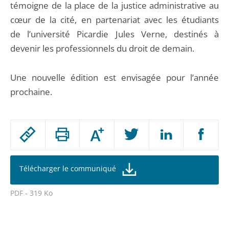
témoigne de la place de la justice administrative au
cœur de la cité, en partenariat avec les étudiants
de l’université Picardie Jules Verne, destinés à
devenir les professionnels du droit de demain.
Une nouvelle édition est envisagée pour l’année
prochaine.
Passer
Augmenter
le
ou
réduire
partage
la
taille
de
Télécharger le communiqué
de
la
l'article
police
PDF - 319 Ko
pour
Passer
arriver
le
après