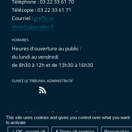
Téléphone : 03 22 33 61 70
Télécopie : 03 22 33 61 71
Courriel :
greffe.ta-
amiens@juradm.fr
HORAIRES
Heures d'ouverture au public :
du lundi au vendredi
de 8h30 à 12h et de 13h30 à 16h30
SUIVEZ LE TRIBUNAL ADMINISTRATIF
Flux
RSS
Accessibilité : partiellement conforme
|
Mentions
This site uses cookies and gives you control over what you want
légales
|
Cookies
|
Données personnelles
|
Publications
to activate
administratives
OK, accept all
Deny all cookies
Personalize