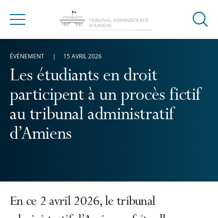
Ouvrir
Menu
la
modal
ÉVÉNEMENT
15 AVRIL 2026
de
reche
Les étudiants en droit
participent à un procès fictif
au tribunal administratif
d’Amiens
En ce 2 avril 2026, le tribunal