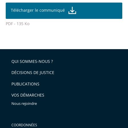
partage
la
taille
de
Télécharger le communiqué
de
la
l'article
police
PDF - 135 Ko
pour
Passer
arriver
le
après
partage
de
QUI SOMMES-NOUS ?
l'article
pour
DÉCISIONS DE JUSTICE
arriver
PUBLICATIONS
avant
VOS DÉMARCHES
Nous rejoindre
COORDONNÉES