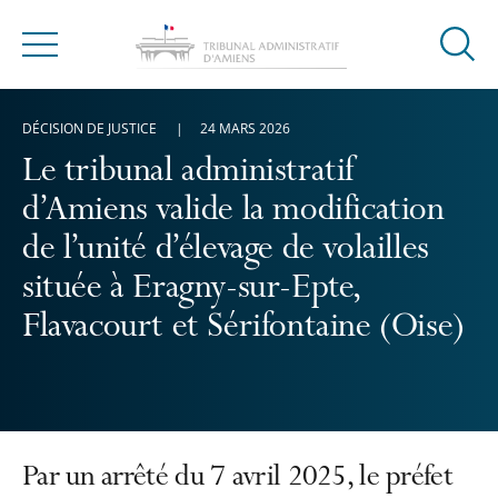
Ouvrir
Menu
la
modal
DÉCISION DE JUSTICE
24 MARS 2026
de
reche
Le tribunal administratif
d’Amiens valide la modification
de l’unité d’élevage de volailles
située à Eragny-sur-Epte,
Flavacourt et Sérifontaine (Oise)
Par un arrêté du 7 avril 2025, le préfet