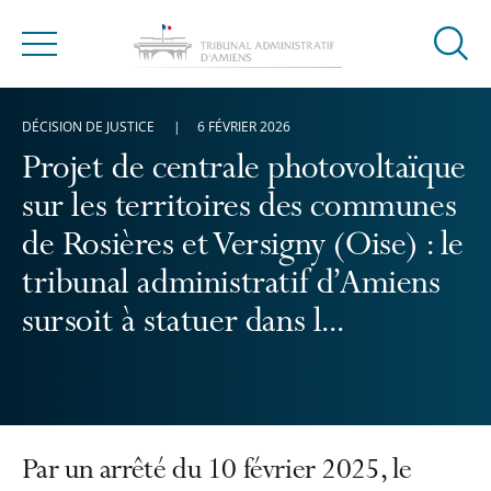
Ouvrir
Menu
la
modal
DÉCISION DE JUSTICE
6 FÉVRIER 2026
de
reche
Projet de centrale photovoltaïque
sur les territoires des communes
de Rosières et Versigny (Oise) : le
tribunal administratif d’Amiens
sursoit à statuer dans l...
Par un arrêté du 10 février 2025, le