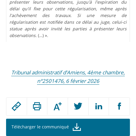
présenter leurs observations, jusqu'à l'expiration du
délai qu'il fixe pour cette régularisation, même après
l'achèvement des travaux. Si une mesure de
régularisation est notifiée dans ce délai au juge, celui-ci
statue après avoir invité les parties à présenter leurs
observations.
(…) ».
Tribunal administratif d’Amiens, 4ème chambre,
n°2501476, 6 février 2026
Passer
Augmenter
le
ou
réduire
partage
la
taille
de
Télécharger le communiqué
de
la
l'article
police