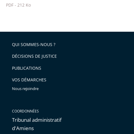
PDF - 212 Ko
pour
Passer
arriver
le
après
partage
de
QUI SOMMES-NOUS ?
l'article
pour
DÉCISIONS DE JUSTICE
arriver
PUBLICATIONS
avant
VOS DÉMARCHES
Nous rejoindre
COORDONNÉES
Tribunal administratif
d'Amiens