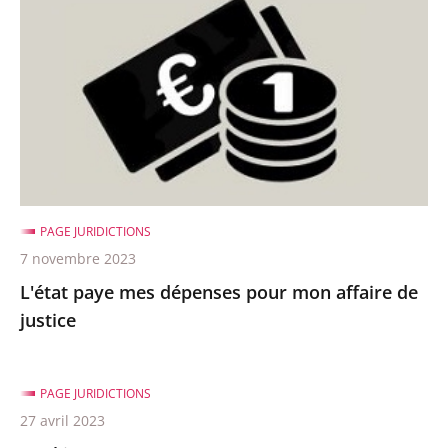
mes
dépenses
pour
mon
affaire
de
justice
PAGE JURIDICTIONS
7 novembre 2023
L'état paye mes dépenses pour mon affaire de
justice
PAGE JURIDICTIONS
27 avril 2023