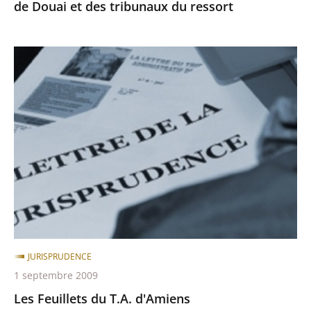
de Douai et des tribunaux du ressort
Les
Feuillets
du
T.A.
d'Amiens
JURISPRUDENCE
1 septembre 2009
Les Feuillets du T.A. d'Amiens