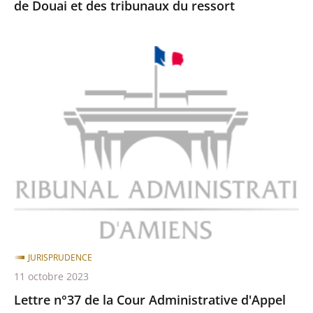
après
avant
de Douai et des tribunaux du ressort
Lettre
n°37
de
la
Cour
Administrative
d'Appel
de
Douai
et
des
JURISPRUDENCE
tribunaux
11 octobre 2023
du
Lettre n°37 de la Cour Administrative d'Appel
ressort