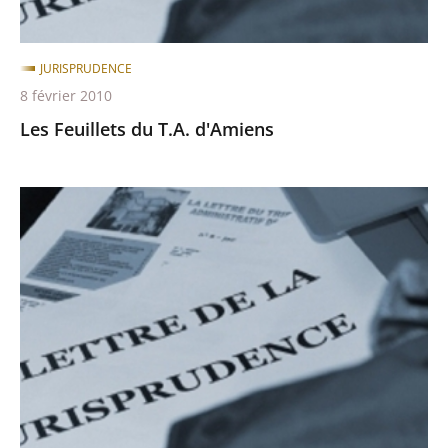
JURISPRUDENCE
8 février 2010
Les Feuillets du T.A. d'Amiens
Les
Feuillets
du
T.A.
d'Amiens