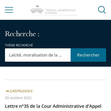
Ouvrir
Menu
la
modal
de
Recherche :
reche
THÈME RECHERCHÉ
Rechercher
Passer
Passer
les
les
filtres
filtres
JURISPRUDENCE
pour
pour
20 octobre 2022
arriver
arriver
Lettre n°35 de la Cour Administrative d'Appel