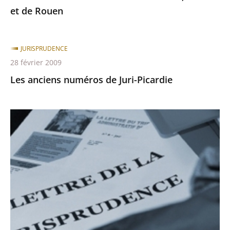
Lille
et de Rouen
et
de
Rouen
JURISPRUDENCE
28 février 2009
Les anciens numéros de Juri-Picardie
Les
Feuillets
du
T.A.
d'Amiens