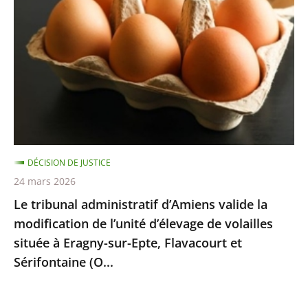
administratif
d’Amiens
valide
la
modification
de
l’unité
d’élevage
de
DÉCISION DE JUSTICE
volailles
24 mars 2026
située
Le tribunal administratif d’Amiens valide la
à
modification de l’unité d’élevage de volailles
Eragny-
située à Eragny-sur-Epte, Flavacourt et
sur-
Sérifontaine (O...
Epte,
Flavacourt