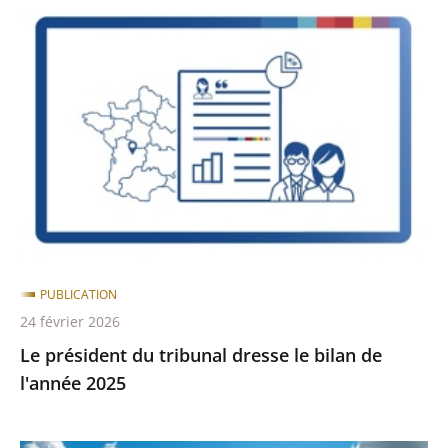
et
Le
Sérifontaine
président
(O...
du
tribunal
dresse
le
bilan
de
l'année
2025
PUBLICATION
24 février 2026
Le président du tribunal dresse le bilan de
l'année 2025