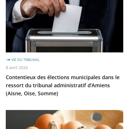
municipales
dans
le
ressort
du
tribunal
administratif
d’Amiens
VIE DU TRIBUNAL
(Aisne,
8 avril 2026
Oise,
Contentieux des élections municipales dans le
Somme)
ressort du tribunal administratif d’Amiens
(Aisne, Oise, Somme)
Le
tribunal