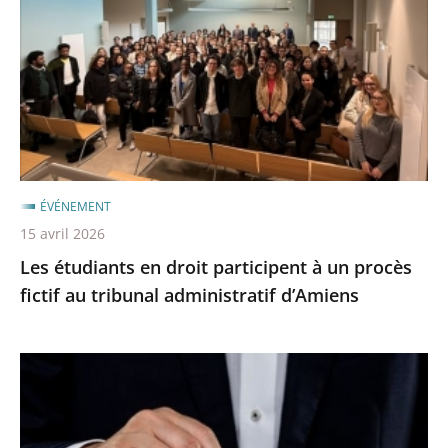
droit
après
avant
participent
à
un
procès
fictif
au
tribunal
ÉVÉNEMENT
administratif
15 avril 2026
d’Amiens
Les étudiants en droit participent à un procès
fictif au tribunal administratif d’Amiens
Contentieux
des
élections