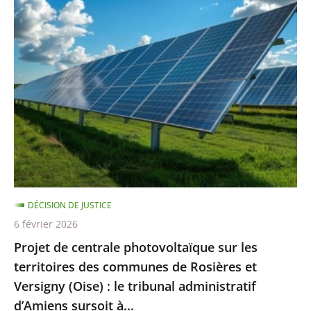
Projet
de
centrale
photovoltaïque
sur
les
territoires
des
communes
de
Rosières
DÉCISION DE JUSTICE
et
6 février 2026
Versigny
Projet de centrale photovoltaïque sur les
(Oise)
territoires des communes de Rosières et
:
Versigny (Oise) : le tribunal administratif
le
d’Amiens sursoit à...