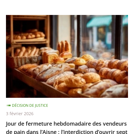
tribunal
administratif
d’Amiens
Jour
sursoit
de
à...
fermeture
hebdomadaire
des
vendeurs
de
pain
dans
l’Aisne
:
DÉCISION DE JUSTICE
l’interdiction
3 février 2026
d’ouvrir
Jour de fermeture hebdomadaire des vendeurs
sept
de pain dans l’Aisne : l’interdiction d’ouvrir sept