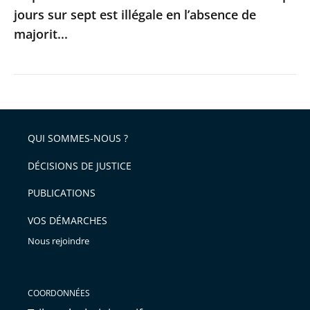
jours
jours sur sept est illégale en l’absence de
sur
majorit...
sept
est
illégale
en
l’absence
QUI SOMMES-NOUS ?
de
majorit...
DÉCISIONS DE JUSTICE
PUBLICATIONS
VOS DÉMARCHES
Nous rejoindre
COORDONNÉES